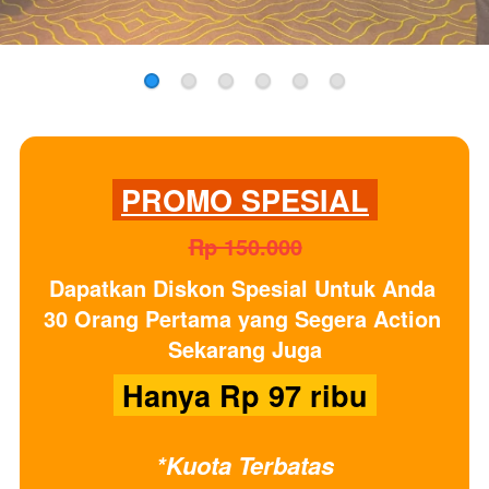
PROMO SPESIAL
Rp 150.000
Dapatkan
Diskon Spesial
Untuk Anda 
30 Orang Pertama yang Segera Action 
Sekarang Juga
 Hanya Rp 97 ribu 
*Kuota Terbatas