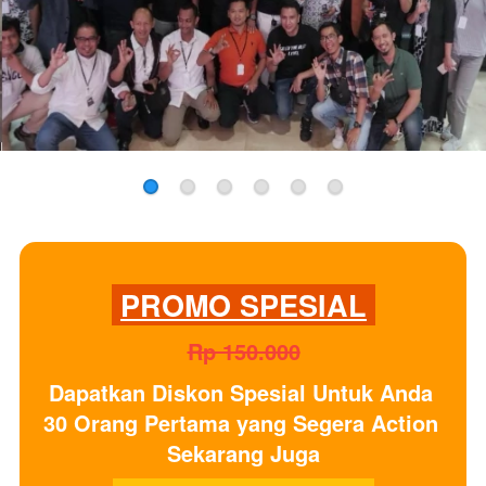
PROMO SPESIAL
Rp 150.000
Dapatkan
Diskon Spesial
Untuk Anda 
30 Orang Pertama yang Segera Action 
Sekarang Juga