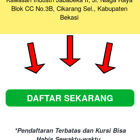
Blok CC No.3B, Cikarang Sel., Kabupaten 
Bekasi
DAFTAR SEKARANG
`
*Pendaftaran Terbatas dan Kursi Bisa 
Habis Sewaktu-waktu