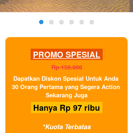
PROMO SPESIAL
Rp 150.000
Dapatkan
Diskon Spesial
Untuk Anda 
30 Orang Pertama yang Segera Action 
Sekarang Juga
 Hanya Rp 97 ribu 
*Kuota Terbatas